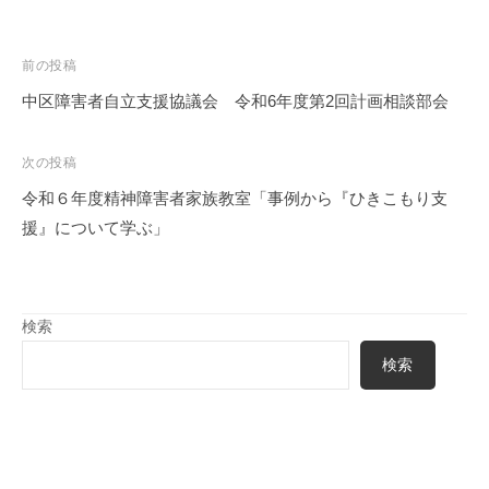
投
前の投稿
稿
中区障害者自立支援協議会 令和6年度第2回計画相談部会
ナ
ビ
次の投稿
ゲ
令和６年度精神障害者家族教室「事例から『ひきこもり支
ー
援』について学ぶ」
シ
ョ
ン
検索
検索