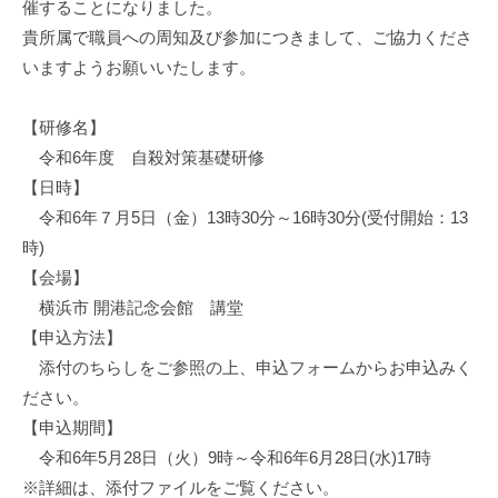
催することになりました。
立
貴所属で職員への周知及び参加につきまして、ご協力くださ
支
いますようお願いいたします。
援
協
【研修名】
議
令和6年度 自殺対策基礎研修
会
【日時】
令和6年７月5日（金）13時30分～16時30分(受付開始：13
時)
【会場】
横浜市 開港記念会館 講堂
【申込方法】
添付のちらしをご参照の上、申込フォームからお申込みく
ださい。
【申込期間】
令和6年5月28日（火）9時～令和6年6月28日(水)17時
※詳細は、添付ファイルをご覧ください。