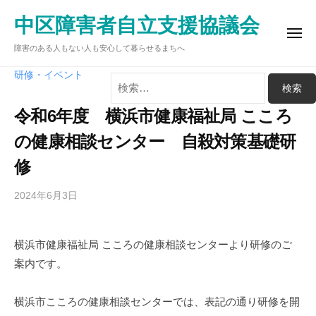
ュ
コ
ー
中区障害者自立支援協議会
ン
メ
テ
障害のある人もない人も安心して暮らせるまちへ
ニ
ュ
ン
ー
検
研修・イベント
ツ
索:
へ
令和6年度 横浜市健康福祉局 こころ
ス
の健康相談センター 自殺対策基礎研
キ
ッ
修
プ
2024年6月3日
b
y
中
横浜市健康福祉局 こころの健康相談センターより研修のご
区
案内です。
障
害
者
横浜市こころの健康相談センターでは、表記の通り研修を開
自