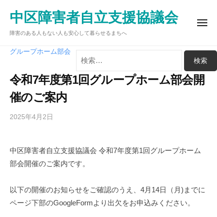
ュ
コ
ー
中区障害者自立支援協議会
ン
メ
テ
障害のある人もない人も安心して暮らせるまちへ
ニ
ュ
ン
ー
検
グループホーム部会
ツ
索:
へ
令和7年度第1回グループホーム部会開
ス
催のご案内
キ
ッ
2025年4月2日
b
プ
y
中
中区障害者自立支援協議会 令和7年度第1回グループホーム
区
部会開催のご案内です。
障
害
者
以下の開催のお知らせをご確認のうえ、4月14日（月)までに
自
ページ下部のGoogleFormより出欠をお申込みください。
立