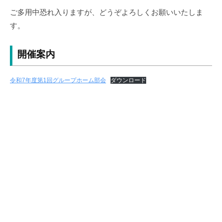
支
ご多用中恐れ入りますが、どうぞよろしくお願いいたしま
援
す。
協
議
会
開催案内
令和7年度第1回グループホーム部会
ダウンロード