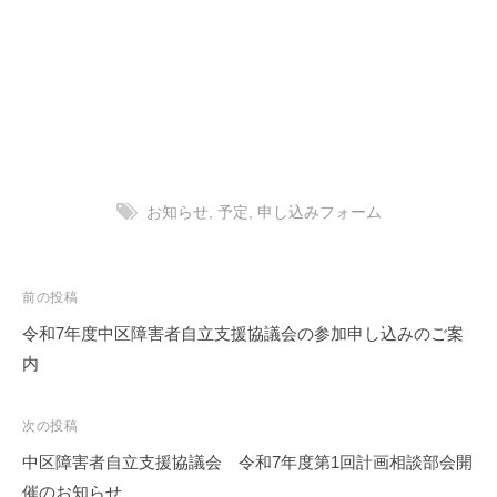
お知らせ
,
予定
,
申し込みフォーム
投
前の投稿
稿
令和7年度中区障害者自立支援協議会の参加申し込みのご案
ナ
内
ビ
ゲ
次の投稿
ー
中区障害者自立支援協議会 令和7年度第1回計画相談部会開
シ
催のお知らせ