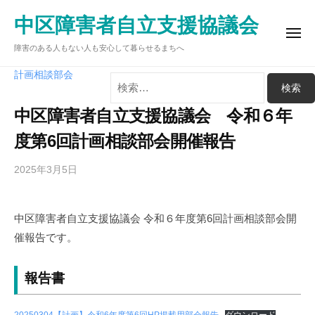
ュ
コ
ー
中区障害者自立支援協議会
ン
メ
テ
障害のある人もない人も安心して暮らせるまちへ
ニ
ュ
ン
ー
検
計画相談部会
ツ
索:
へ
中区障害者自立支援協議会 令和６年
ス
度第6回計画相談部会開催報告
キ
ッ
2025年3月5日
b
プ
y
中
中区障害者自立支援協議会 令和６年度第6回計画相談部会開
区
催報告です。
障
害
者
報告書
自
立
20250304【計画】令和6年度第6回HP掲載用部会報告
ダウンロード