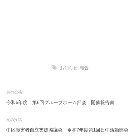
お知らせ
,
報告
投
前の投稿
稿
令和6年度 第6回グループホーム部会 開催報告書
ナ
ビ
次の投稿
ゲ
中区障害者自立支援協議会 令和7年度第1回日中活動部会
ー