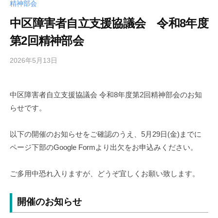
精神部会
中区障害者自立支援協議会 令和8年度
第2回精神部会
2026年5月13日
b
y
中
中区障害者自立支援協議会 令和8年度第2回精神部会のお知
区
らせです。
障
害
者
以下の開催のお知らせをご確認のうえ、5月29日(金)までに
自
ページ下部のGoogle Formより出欠をお申込みください。
立
支
ご多用中恐れ入りますが、どうぞ宜しくお願い致します。
援
協
開催のお知らせ
議
会