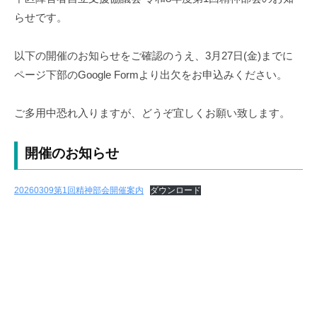
らせです。
障
害
者
以下の開催のお知らせをご確認のうえ、3月27日(金)までに
自
ページ下部のGoogle Formより出欠をお申込みください。
立
支
ご多用中恐れ入りますが、どうぞ宜しくお願い致します。
援
協
開催のお知らせ
議
会
20260309第1回精神部会開催案内
ダウンロード