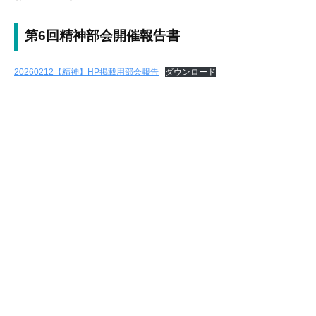
害
者
第6回精神部会開催報告書
自
立
20260212【精神】HP掲載用部会報告
ダウンロード
支
援
協
議
会