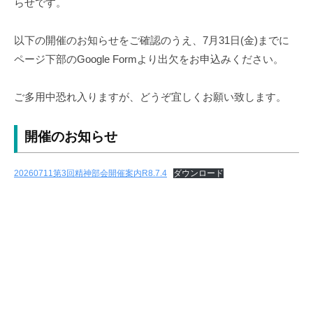
らせです。
障
害
者
以下の開催のお知らせをご確認のうえ、7月31日(金)までに
自
ページ下部のGoogle Formより出欠をお申込みください。
立
支
ご多用中恐れ入りますが、どうぞ宜しくお願い致します。
援
協
開催のお知らせ
議
会
20260711第3回精神部会開催案内R8.7.4
ダウンロード