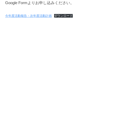
Google Formよりお申し込みください。
支
援
今年度活動報告・次年度活動計画
ダウンロード
協
議
会