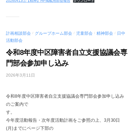
20260413①【精神】HP掲載用部会報告
ダウンロード
支
援
協
議
会
計画相談部会
グループホーム部会
児童部会
精神部会
日中
/
/
/
/
活動部会
令和8年度中区障害者自立支援協議会専
門部会参加申し込み
2026年3月11日
b
y
中
令和8年度中区障害者自立支援協議会専門部会参加申し込み
区
のご案内で
障
害
す。
者
今年度活動報告・次年度活動計画をご参照の上、3月30日
自
(月)までにページ下部の
立