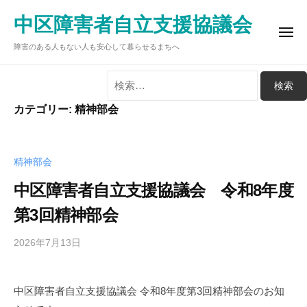
ュ
コ
ー
中区障害者自立支援協議会
ン
メ
テ
障害のある人もない人も安心して暮らせるまちへ
ニ
ュ
ン
ー
検
ツ
索:
へ
カテゴリー:
精神部会
ス
キ
ッ
精神部会
プ
中区障害者自立支援協議会 令和8年度
第3回精神部会
2026年7月13日
b
y
中
中区障害者自立支援協議会 令和8年度第3回精神部会のお知
区