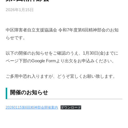
2026年1月15日
b
y
中
中区障害者自立支援協議会 令和7年度第6回精神部会のお知
区
らせです。
障
害
者
以下の開催のお知らせをご確認のうえ、1月30日(金)までに
自
ページ下部のGoogle Formより出欠をお申込みください。
立
支
ご多用中恐れ入りますが、どうぞ宜しくお願い致します。
援
協
開催のお知らせ
議
会
20260115第6回精神部会開催案内
ダウンロード