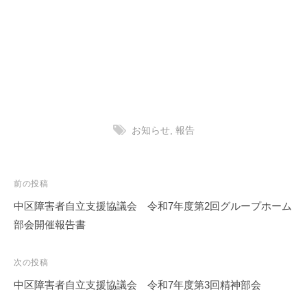
お知らせ
,
報告
投
前の投稿
稿
中区障害者自立支援協議会 令和7年度第2回グループホーム
ナ
部会開催報告書
ビ
ゲ
次の投稿
ー
中区障害者自立支援協議会 令和7年度第3回精神部会
シ