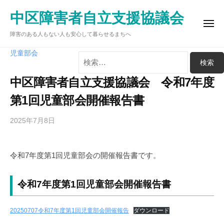
ュ
コ
ー
中区障害者自立支援協議会
ン
メ
テ
障害のある人もない人も安心して暮らせるまちへ
ニ
ュ
ン
ー
検
児童部会
ツ
索:
へ
中区障害者自立支援協議会 令和7年度
ス
第1回児童部会開催報告書
キ
ッ
2025年7月8日
b
プ
y
中
令和7年度第1回児童部会の開催報告書です。
区
障
害
令和7年度第1回児童部会開催報告書
者
自
20250707令和7年度第1回児童部会開催報告
ダウンロード
立