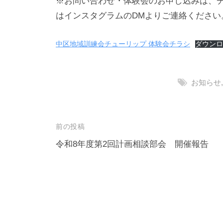
※お問い合わせ・体験会のお申し込みは、
はインスタグラムのDMよりご連絡ください
中区地域訓練会チューリップ 体験会チラシ
ダウン
お知らせ
投
前の投稿
稿
令和8年度第2回計画相談部会 開催報告
ナ
ビ
ゲ
ー