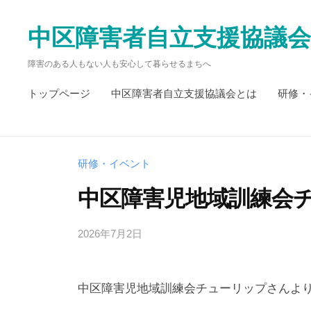
コ
ン
中区障害者自立支援協議会
テ
障害のある人もない人も安心して暮らせるまちへ
ン
ツ
トップページ
中区障害者自立支援協議会とは
研修・
へ
ス
キ
研修・イベント
ッ
中区障害児地域訓練会
プ
2026年7月2日
b
y
中
中区障害児地域訓練会チューリップさんよ
区
障