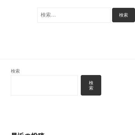
検
索:
検索
検
索