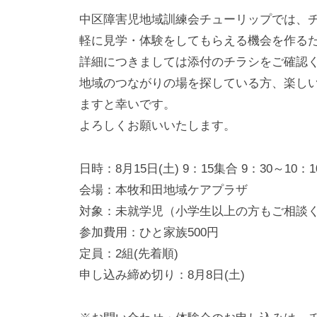
害
中区障害児地域訓練会チューリップでは、
者
軽に見学・体験をしてもらえる機会を作る
自
詳細につきましては添付のチラシをご確認
立
地域のつながりの場を探している方、楽し
支
ますと幸いです。
援
よろしくお願いいたします。
協
議
日時：8月15日(土) 9：15集合 9：30～10：1
会
会場：本牧和田地域ケアプラザ
対象：未就学児（小学生以上の方もご相談
参加費用：ひと家族500円
定員：2組(先着順)
申し込み締め切り：8月8日(土)