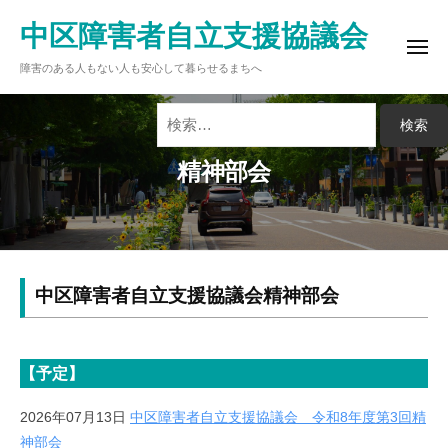
ュ
コ
ー
中区障害者自立支援協議会
ン
メ
テ
障害のある人もない人も安心して暮らせるまちへ
ニ
ュ
ン
ー
検
ツ
索:
へ
精神部会
ス
キ
ッ
プ
精
中区障害者自立支援協議会精神部会
神
部
【予定】
会
2026年07月13日
中区障害者自立支援協議会 令和8年度第3回精
神部会
2023