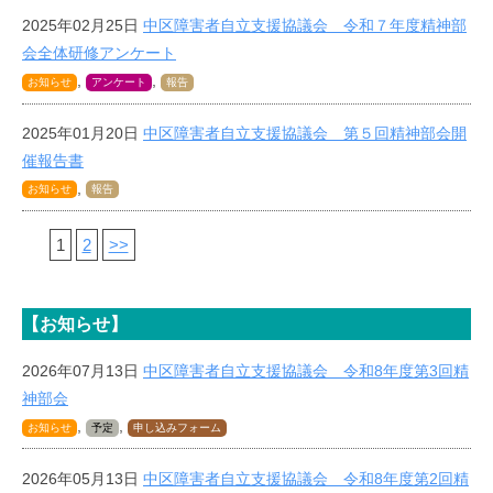
2025年02月25日
中区障害者自立支援協議会 令和７年度精神部
会全体研修アンケート
,
,
お知らせ
アンケート
報告
2025年01月20日
中区障害者自立支援協議会 第５回精神部会開
催報告書
,
お知らせ
報告
1
2
>>
【お知らせ】
2026年07月13日
中区障害者自立支援協議会 令和8年度第3回精
神部会
,
,
お知らせ
予定
申し込みフォーム
2026年05月13日
中区障害者自立支援協議会 令和8年度第2回精