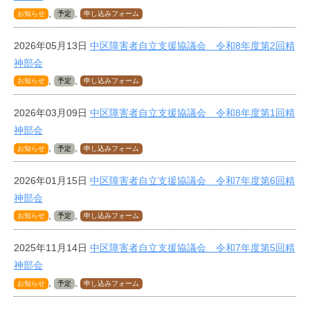
,
,
年
お知らせ
予定
申し込みフォーム
5
2026年05月13日
中区障害者自立支援協議会 令和8年度第2回精
月
神部会
16
日
,
,
お知らせ
予定
申し込みフォーム
by
2026年03月09日
中区障害者自立支援協議会 令和8年度第1回精
（仮）
事
神部会
務
,
,
お知らせ
予定
申し込みフォーム
局
2026年01月15日
中区障害者自立支援協議会 令和7年度第6回精
神部会
,
,
お知らせ
予定
申し込みフォーム
2025年11月14日
中区障害者自立支援協議会 令和7年度第5回精
神部会
,
,
お知らせ
予定
申し込みフォーム