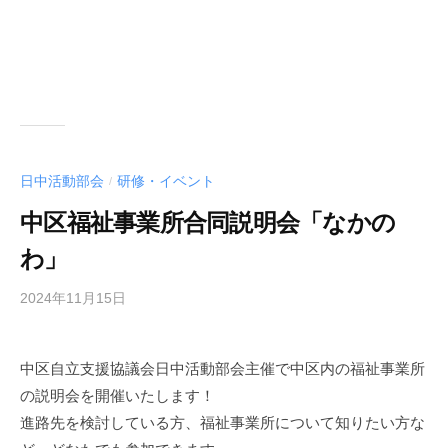
日中活動部会
研修・イベント
/
中区福祉事業所合同説明会「なかの
わ」
2024年11月15日
b
y
中
中区自立支援協議会日中活動部会主催で中区内の福祉事業所
区
の説明会を開催いたします！
障
害
進路先を検討している方、福祉事業所について知りたい方な
者