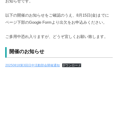
お知らせです。
障
害
者
以下の開催のお知らせをご確認のうえ、8月15日(金)までに
自
ページ下部のGoogle Formより出欠をお申込みください。
立
支
ご多用中恐れ入りますが、どうぞ宜しくお願い致します。
援
協
開催のお知らせ
議
会
20250818第3回日中活動部会開催通知
ダウンロード