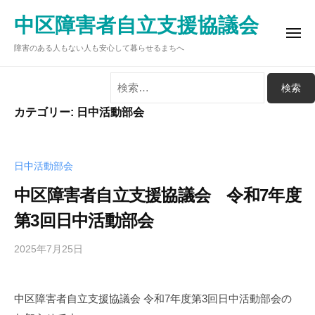
ュ
コ
ー
中区障害者自立支援協議会
ン
メ
テ
障害のある人もない人も安心して暮らせるまちへ
ニ
ュ
ン
ー
検
ツ
索:
へ
カテゴリー:
日中活動部会
ス
キ
ッ
日中活動部会
プ
中区障害者自立支援協議会 令和7年度
第3回日中活動部会
2025年7月25日
b
y
中
中区障害者自立支援協議会 令和7年度第3回日中活動部会の
区