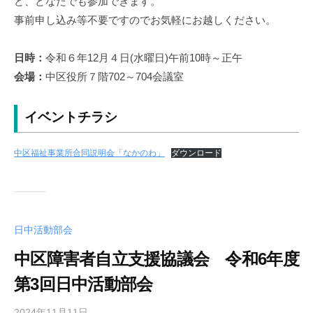
ど、どなたでも参加できます。
自
事前申し込み等不要ですのでお気軽にお越しください。
立
支
日時：
令和６年12月４日(水曜日)午前10時～正午
援
会場：
中区役所７階702～704会議室
協
議
会
イベントチラシ
中区福祉事業所合同説明会「なかのわ」
ダウンロード
日中活動部会
中区障害者自立支援協議会 令和6年度
第3回日中活動部会
2024年11月11日
b