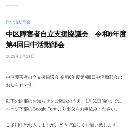
日中活動部会
中区障害者自立支援協議会 令和6年度
第4回日中活動部会
2025年1月21日
b
y
中
中区障害者自立支援協議会 令和6年度第4回日中活動部会の
区
お知らせです。
障
害
者
以下の開催のお知らせをご確認のうえ、1月31日(金)までに
自
ページ下部のGoogle Formより出欠をお申込みください。
立
支
ご多用中恐れ入りますが、どうぞ宜しくお願い致します。
援