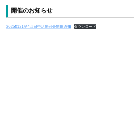
協
開催のお知らせ
議
会
20250121第4回日中活動部会開催通知
ダウンロード