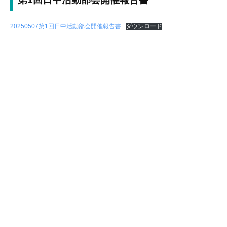
自
立
20250507第1回日中活動部会開催報告書
ダウンロード
支
援
協
議
会