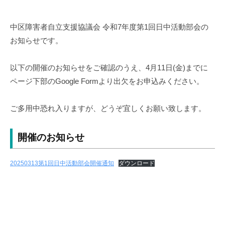
y
中
中区障害者自立支援協議会 令和7年度第1回日中活動部会の
区
お知らせです。
障
害
者
以下の開催のお知らせをご確認のうえ、4月11日(金)までに
自
ページ下部のGoogle Formより出欠をお申込みください。
立
支
ご多用中恐れ入りますが、どうぞ宜しくお願い致します。
援
協
開催のお知らせ
議
会
20250313第1回日中活動部会開催通知
ダウンロード